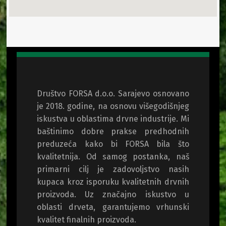
Društvo FORSA d.o.o. Sarajevo osnovano
je 2018. godine, na osnovu višegodišnjeg
iskustva u oblastima drvne industrije. Mi
baštinimo dobre prakse predhodnih
preduzeća kako bi FORSA bila što
kvalitetnija. Od samog postanka, naš
primarni cilj je zadovoljstvo nasih
kupaca kroz isporuku kvalitetnih drvnih
proizvoda. Uz značajno iskustvo u
oblasti drveta, garantujemo vrhunski
kvalitet finalnih proizvoda.