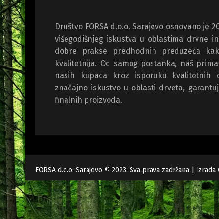
Društvo FORSA d.o.o. Sarajevo osnovano je 2
višegodišnjeg iskustva u oblastima drvne in
dobre prakse predhodnih preduzeća kak
kvalitetnija. Od samog postanka, naš primarn
nasih kupaca kroz isporuku kvalitetnih 
značajno iskustvo u oblasti drveta, garantu
finalnih proizvoda.
FORSA d.o.o. Sarajevo © 2023. Sva prava zadržana |
Izrada