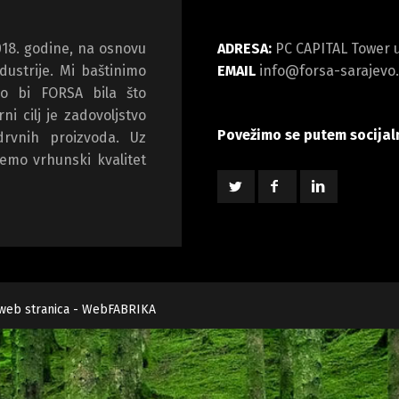
018. godine, na osnovu
ADRESA:
PC CAPITAL Tower u
dustrije. Mi baštinimo
EMAIL
info@forsa-sarajevo
o bi FORSA bila što
i cilj je zadovoljstvo
Povežimo se putem socijal
drvnih proizvoda. Uz
jemo vrhunski kvalitet
 web stranica - WebFABRIKA