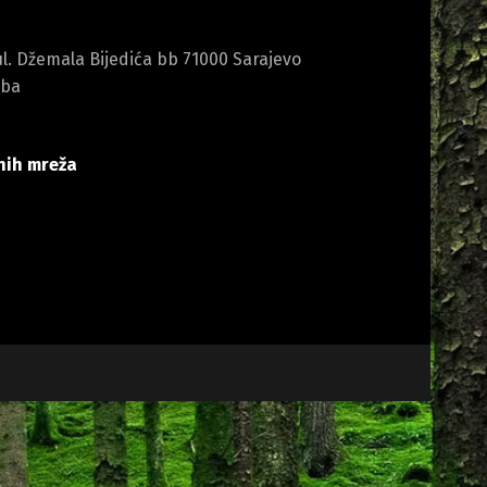
l. Džemala Bijedića bb 71000 Sarajevo
.ba
nih mreža